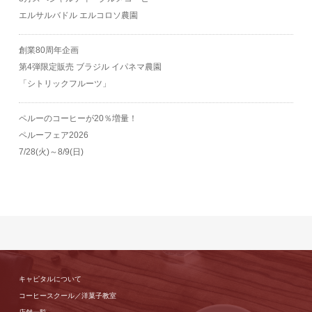
エルサルバドル エルコロソ農園
創業80周年企画
第4弾限定販売 ブラジル イパネマ農園
「シトリックフルーツ」
ペルーのコーヒーが20％増量！
ペルーフェア2026
7/28(火)～8/9(日)
キャピタルについて
コーヒースクール／洋菓子教室