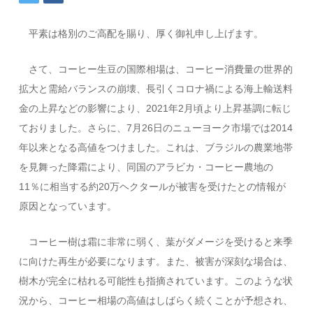
平素は格別のご高配を賜り、厚く御礼申し上げます。
さて、コーヒー生豆の国際相場は、コーヒー消費量の世界的
拡大と需給バランスの崩壊、長引くコロナ禍による海上輸送料
金の上昇などの影響により、2021年2月頃より上昇基調に転じ
ておりました。さらに、7月26日のニューヨーク市場では2014
年以来となる高値をつけました。これは、ブラジルの農業地帯
を見舞った降霜により、同国のアラビカ・コーヒー農地の
11％に相当する約20万ヘクタールが被害を受けたとの情報が
原因となっています。
コーヒー樹は霜に非常に弱く、葉がダメージを受けると来季
に向けた再生が必要になります。また、被害が深刻な場合は、
樹木が完全に枯れる可能性も指摘されています。このような状
況から、コーヒー相場の高値はしばらく続くことが予想され、