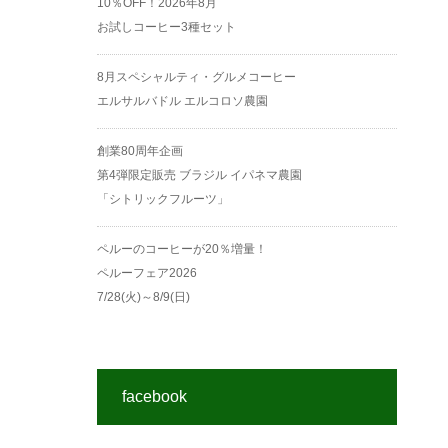
10％OFF！2026年8月
お試しコーヒー3種セット
8月スペシャルティ・グルメコーヒー
エルサルバドル エルコロソ農園
創業80周年企画
第4弾限定販売 ブラジル イパネマ農園
「シトリックフルーツ」
ペルーのコーヒーが20％増量！
ペルーフェア2026
7/28(火)～8/9(日)
facebook