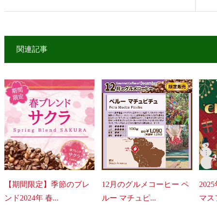
関連記事
【期間限定】季節のブレ
12月のグルメコーヒー ペ
20
ンド2024年 春...
ルー マチュピ...
マス